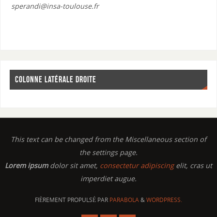
sperandi@insa-toulouse.fr
COLONNE LATÉRALE DROITE
This text can be changed from the Miscellaneous section of
the settings page.
Lorem ipsum
dolor sit amet,
consectetur adipiscing
elit, cras ut
imperdiet augue.
FIÈREMENT PROPULSÉ PAR
PARABOLA
&
WORDPRESS.