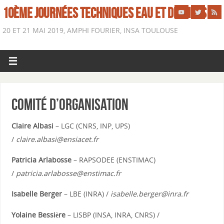
10ÈME JOURNÉES TECHNIQUES EAU ET DÉCHETS
20 ET 21 MAI 2019, AMPHI FOURIER, INSA TOULOUSE
Comité d’organisation
Claire Albasi
– LGC (CNRS, INP, UPS)
/
claire.albasi@ensiacet.fr
Patricia Arlabosse
– RAPSODEE (ENSTIMAC)
/
patricia.arlabosse@enstimac.fr
Isabelle Berger
– LBE (INRA) /
isabelle.berger@inra.fr
Yolaine Bessière
– LISBP (INSA, INRA, CNRS) /