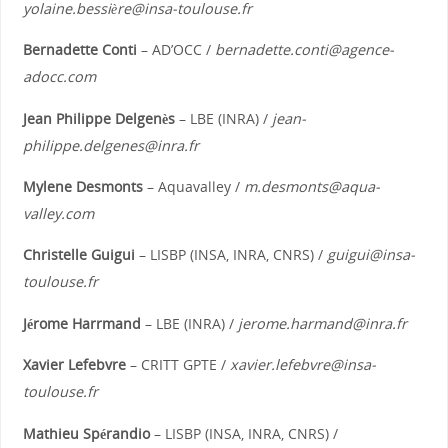
yolaine.bessière@insa-toulouse.fr
Bernadette Conti
– AD’OCC /
bernadette.conti@agence-
adocc.com
Jean Philippe Delgenès
– LBE (INRA) /
jean-
philippe.delgenes@inra.fr
Mylene Desmonts
– Aquavalley /
m.desmonts@aqua-
valley.com
Christelle Guigui
– LISBP (INSA, INRA, CNRS) /
guigui@insa-
toulouse.fr
Jérome Harrmand
– LBE (INRA) /
jerome.harmand@inra.fr
Xavier Lefebvre
– CRITT GPTE /
xavier.lefebvre@insa-
toulouse.fr
Mathieu Spérandio
– LISBP (INSA, INRA, CNRS) /